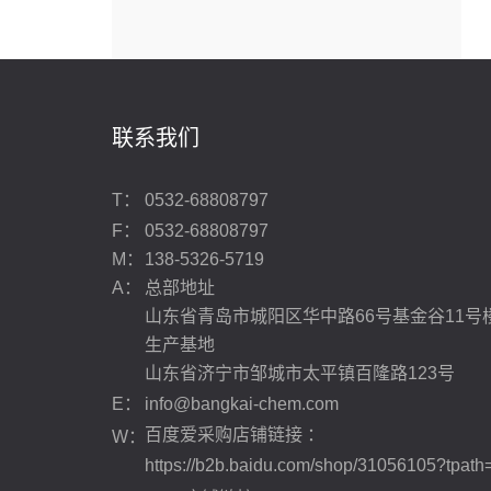
联系我们
T：
0532-68808797
F：
0532-68808797
M：
138-5326-5719
A：
总部地址
山东省青岛市城阳区华中路66号基金谷11号
生产基地
山东省济宁市邹城市太平镇百隆路123号
E：
info@bangkai-chem.com
百度爱采购店铺链接 ：
W：
https://b2b.baidu.com/shop/31056105?tpath