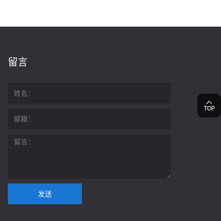
留言
发送